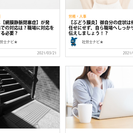
談
労務・人事
に【網膜静脈閉塞症】が発
【ぶどう膜炎】御自分の症状は
場での対応は？職場に対応を
任せにせず、自ら職場へしっか
する必要？
伝えしましょう！？
労士ナビ★
社労士ナビ★
2021/03/21
2021/