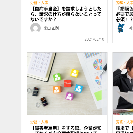
労務・人事
労務・人
【傷病手当金】を請求しようとした
「網膜
ら、請求の仕方が解らないことって
必要で
ないですか？
必須！
米田 正則
社
2021/03/10
労務・人事
労務・人
【障害者雇用】をする際、企業が知
職場で