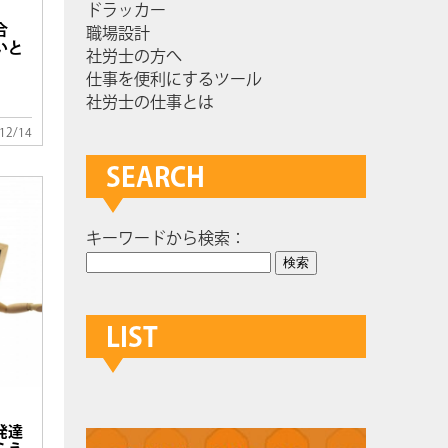
ドラッカー
合
職場設計
いと
社労士の方へ
仕事を便利にするツール
社労士の仕事とは
12/14
SEARCH
キーワードから検索：
LIST
発達