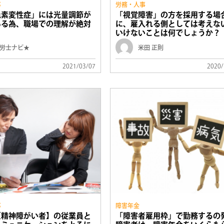
事
労務・人事
色素変性症」には光量調節が
「視覚障害」の方を採用する場
ある為、職場での理解が絶対
に、雇入れる側としては考えな
？
いけないことは何でしょうか？
労士ナビ★
米田 正則
2021/03/07
2020/
事
障害年金
【精神障がい者】の従業員と
「障害者雇用枠」で勤務するの