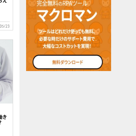
らえ
05/23
働き
？