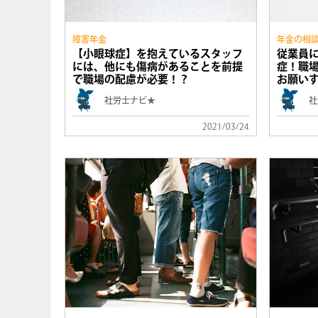
障害年金
年金の相
【小眼球症】を抱えているスタッフ
従業員
には、他にも傷病があることを前提
症！職
で職場の配慮が必要！？
お願い
社労士ナビ★
社
2021/03/24