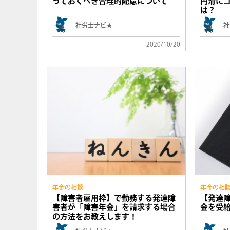
っておくべき合理的配慮について
円滑に
は？
社労士ナビ★
社
2020/10/20
年金の相談
年金の相
【障害者雇用枠】で勤務する発達障
【発達
害者が「障害年金」を請求する場合
金を受
の方法をお教えします！