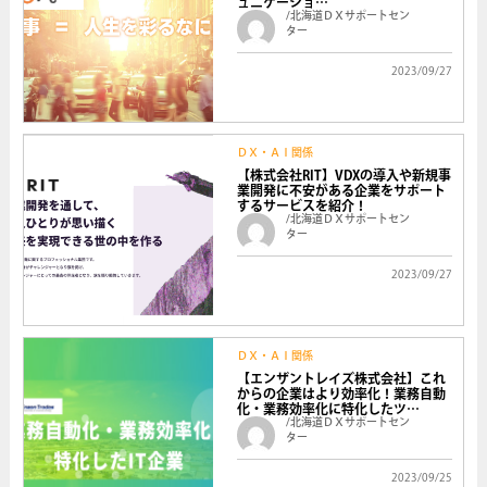
ュニケーショ…
/北海道ＤＸサポートセン
ター
2023/09/27
ＤＸ・ＡＩ関係
【株式会社RIT】VDXの導入や新規事
業開発に不安がある企業をサポート
するサービスを紹介！
/北海道ＤＸサポートセン
ター
2023/09/27
ＤＸ・ＡＩ関係
【エンザントレイズ株式会社】これ
からの企業はより効率化！業務自動
化・業務効率化に特化したツ…
/北海道ＤＸサポートセン
ター
2023/09/25