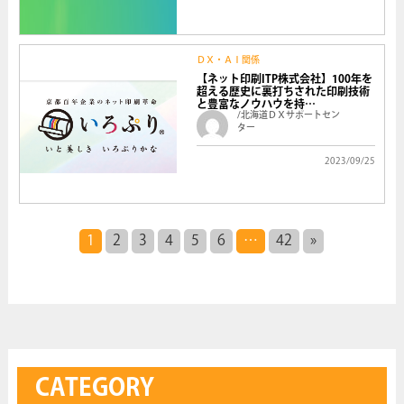
ＤＸ・ＡＩ関係
【ネット印刷ITP株式会社】100年を
超える歴史に裏打ちされた印刷技術
と豊富なノウハウを持…
/北海道ＤＸサポートセン
ター
2023/09/25
1
2
3
4
5
6
…
42
»
CATEGORY