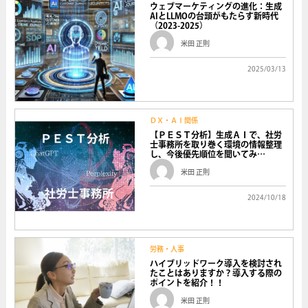
ウェブマーケティングの進化：生成
AIとLLMOの台頭がもたらす新時代
（2023-2025）
米田 正則
2025/03/13
ＤＸ・ＡＩ関係
【ＰＥＳＴ分析】生成ＡＩで、社労
士事務所を取り巻く環境の情報整理
し、今後優先順位を聞いてみ…
米田 正則
2024/10/18
労務・人事
ハイブリッドワーク導入を検討され
たことはありますか？導入する際の
ポイントを紹介！！
米田 正則