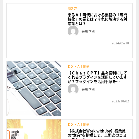
働き方
来るＡＩ時代における業務の「専門
特化」の罠とは？それに解決する対
応策とは？
米田 正則
2024/05/10
ＤＸ・ＡＩ関係
【ＣｈａｔＧＰＴ】益々便利にして
くれるプラグインを活用しています
か？プラグインを活用手順を…
米田 正則
2023/10/02
ＤＸ・ＡＩ関係
【株式会社Work with Joy】従業員
の“本音”を把握して、上司とのコミ