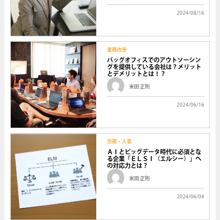
2024/08/16
業務改善
バッグオフィスでのアウトソーシン
グを提供している会社は？メリット
とデメリットとは！？
米田 正則
2024/06/16
労務・人事
ＡＩとビッグデータ時代に必須とな
る企業「ＥＬＳＩ（エルシー）」へ
の対応力とは？
米田 正則
2024/06/04