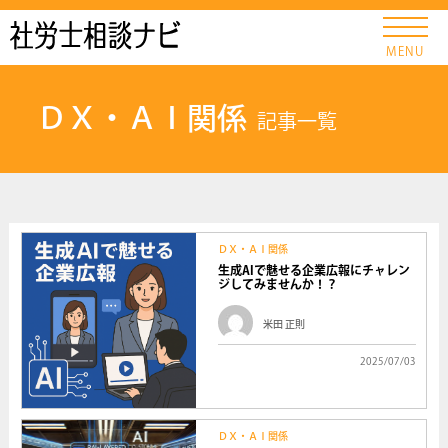
社労士ナビ
MENU
ＤＸ・ＡＩ関係
記事一覧
ＤＸ・ＡＩ関係
生成AIで魅せる企業広報にチャレン
ジしてみませんか！？
米田 正則
2025/07/03
ＤＸ・ＡＩ関係