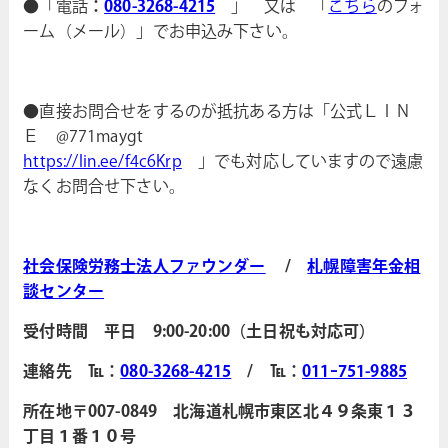
●「電話
：
080-3268-4215
」 又は 「
こちら
のフォ
ーム（メール）」でお申込み下さい。
●直接お問合せをするのが抵抗ある方は「公式ＬＩＮ
Ｅ @771maygt
https://lin.ee/f4c6Krp
」でも対応していますので遠慮
なくお問合せ下さい。
社会保険労務士法人ファウンダー
/
札幌障害年金相
談センター
受付時間 平日 9:00-20:00（土日祝も対応可）
連絡先 ℡：
080-3268-4215
/ ℡：
011ｰ751-9885
所在地〒007-0849 北海道札幌市東区北４９条東１３
丁目１番１０号