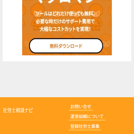
社労士ナビ
お問い合せ
運営組織について
登録社労士募集