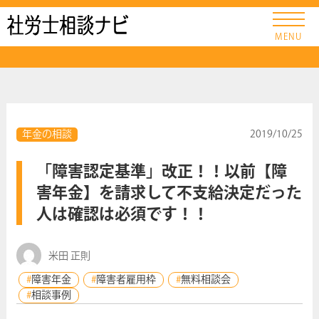
社労士ナビ
MENU
年金の相談
2019/10/25
「障害認定基準」改正！！以前【障
害年金】を請求して不支給決定だった
人は確認は必須です！！
米田 正則
障害年金
障害者雇用枠
無料相談会
相談事例