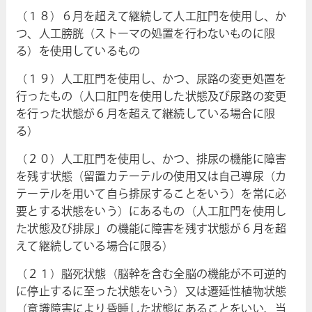
（１８）６月を超えて継続して人工肛門を使用し、か
つ、人工膀胱（ストーマの処置を行わないものに限
る）を使用しているもの
（１９）人工肛門を使用し、かつ、尿路の変更処置を
行ったもの（人口肛門を使用した状態及び尿路の変更
を行った状態が６月を超えて継続している場合に限
る）
（２０）人工肛門を使用し、かつ、排尿の機能に障害
を残す状態（留置カテーテルの使用又は自己導尿（カ
テーテルを用いて自ら排尿することをいう）を常に必
要とする状態をいう）にあるもの（人工肛門を使用し
た状態及び排尿」の機能に障害を残す状態が６月を超
えて継続している場合に限る）
（２１）脳死状態（脳幹を含む全脳の機能が不可逆的
に停止するに至った状態をいう）又は遷延性植物状態
（意識障害により昏睡した状態にあることをいい、当