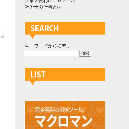
仕事を便利にするツール
社労士の仕事とは
SEARCH
求
によ
キーワードから検索：
LIST
生