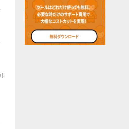
っ
れ
手
の申
も