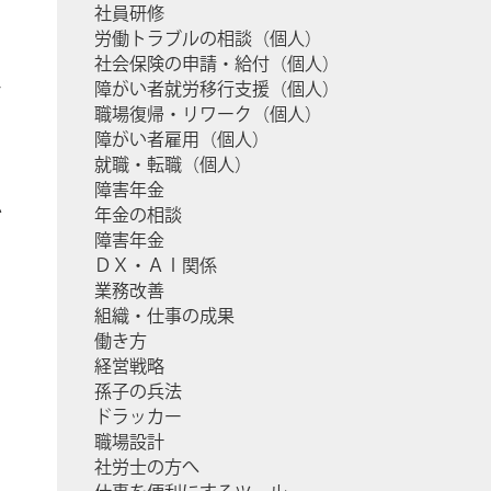
社員研修
労働トラブルの相談（個人）
社会保険の申請・給付（個人）
し
障がい者就労移行支援（個人）
職場復帰・リワーク（個人）
障がい者雇用（個人）
就職・転職（個人）
障害年金
か
年金の相談
障害年金
ＤＸ・ＡＩ関係
業務改善
組織・仕事の成果
働き方
経営戦略
孫子の兵法
ドラッカー
た
職場設計
社労士の方へ
う