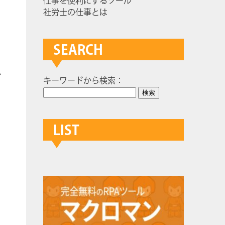
仕事を便利にするツール
社労士の仕事とは
SEARCH
と
か
キーワードから検索：
ま
と
LIST