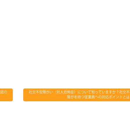
確認の
社交不安障がい（対人恐怖症）について知っていますか？社交不
障がを持つ従業員への対応ポイントとは