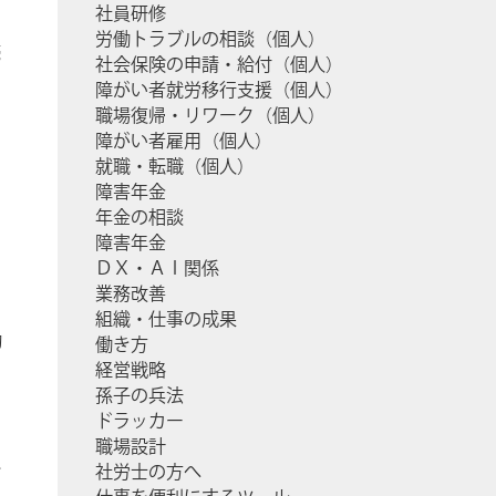
社員研修
ケ
労働トラブルの相談（個人）
続
社会保険の申請・給付（個人）
障がい者就労移行支援（個人）
職場復帰・リワーク（個人）
障がい者雇用（個人）
就職・転職（個人）
障害年金
年金の相談
障害年金
ＤＸ・ＡＩ関係
業務改善
組織・仕事の成果
勤
働き方
経営戦略
孫子の兵法
ドラッカー
職場設計
を
社労士の方へ