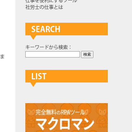
仕事を便利にするツール
社労士の仕事とは
SEARCH
キーワードから検索：
りま
。
LIST