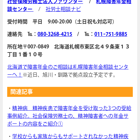
社会保険労務士法人ファウンダー
/
札幌障害年金相
談センター
/
社労士相談ナビ
受付時間 平日 9:00-20:00（土日祝も対応可）
連絡先 ℡：
080-3268-4215
/ ℡：
011ｰ751-9885
所在地〒007-0849 北海道札幌市東区北４９条東１３
丁目１番１０号
北海道で障害年金のご相談は札幌障害年金相談センタ
ーへ！
※近日、旭川・釧路で拠点設立予定です。
関連記事
・
精神病 精神疾患で障害年金を受け取った3つの受給
事例紹介。社会保険労務士の、精神障害者への年金サ
ポートの内容をご紹介①
・
学校からも家族からもサポートされなかった精神疾